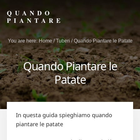
Skip
Skip
to
to
QUANDO
primary
content
PIANTARE
sidebar
Scopri
il
You are here:
Home
/
Tuberi
/
Quando Piantare le Patate
Momento
Giusto
per
Quando Piantare le
Seminare
e
Patate
Piantare
In questa guida spieghiamo quando
piantare le patate