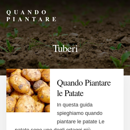
Skip
Skip
to
to
QUANDO
primary
content
PIANTARE
sidebar
Scopri
il
Momento
Tuberi
Giusto
per
Seminare
e
Piantare
Quando Piantare
le Patate
In questa guida
spieghiamo quando
piantare le patate Le