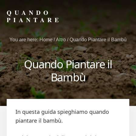
Skip
Skip
to
to
QUANDO
primary
content
PIANTARE
sidebar
Scopri
il
You are here:
Home
/
Altro
/
Quando Piantare il Bambù
Momento
Giusto
per
Quando Piantare il
Seminare
e
Bambù
Piantare
In questa guida spieghiamo quando
piantare il bambù.