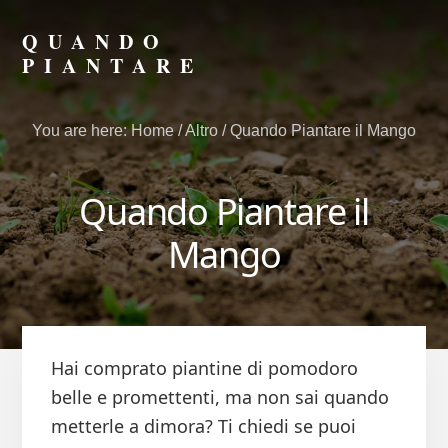
Skip
Skip
to
to
QUANDO
primary
content
PIANTARE
sidebar
Scopri
il
You are here:
Home
/
Altro
/
Quando Piantare il Mango
Momento
Giusto
per
Quando Piantare il
Seminare
e
Mango
Piantare
Hai comprato piantine di pomodoro
belle e promettenti, ma non sai quando
metterle a dimora? Ti chiedi se puoi