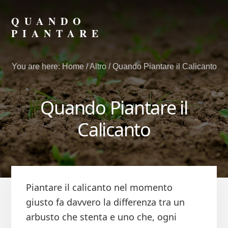
Skip
Skip
to
to
QUANDO
primary
content
PIANTARE
sidebar
Scopri
il
You are here:
Home
/
Altro
/
Quando Piantare il Calicanto
Momento
Giusto
per
Quando Piantare il
Seminare
e
Calicanto
Piantare
Piantare il calicanto nel momento
giusto fa davvero la differenza tra un
arbusto che stenta e uno che, ogni